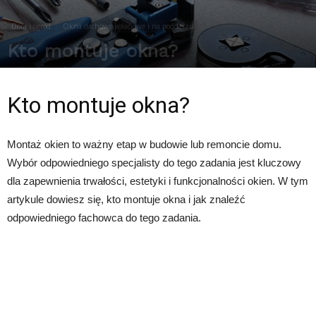
Dom i ogród
Okna dachowe połaciowe i na poddaszu
Kto montuje okna?
Przez
Redakcja
-
29 sierpnia 2025
251
0
Kto montuje okna?
Montaż okien to ważny etap w budowie lub remoncie domu.
Wybór odpowiedniego specjalisty do tego zadania jest kluczowy
dla zapewnienia trwałości, estetyki i funkcjonalności okien. W tym
artykule dowiesz się, kto montuje okna i jak znaleźć
odpowiedniego fachowca do tego zadania.