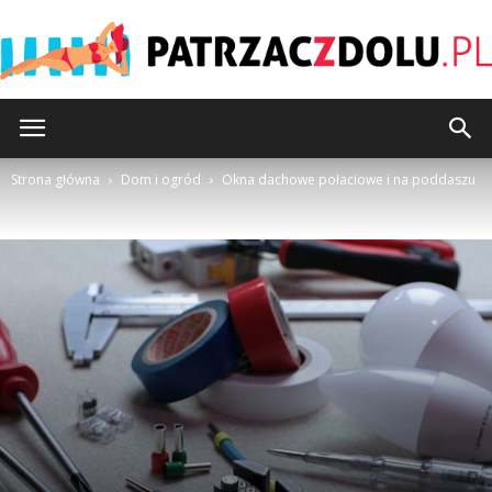
Patrzaczdolu.pl
Strona główna
Dom i ogród
Okna dachowe połaciowe i na poddaszu