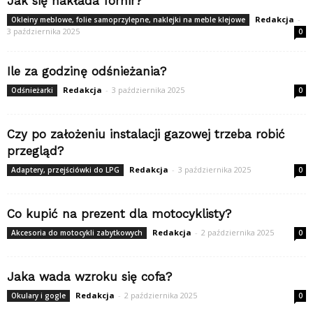
Jak się nakłada fornir?
Redakcja
-
Okleiny meblowe, folie samoprzylepne, naklejki na meble klejowe
3 października 2025
0
Ile za godzinę odśnieżania?
Redakcja
-
3 października 2025
Odśnieżarki
0
Czy po założeniu instalacji gazowej trzeba robić
przegląd?
Redakcja
-
3 października 2025
Adaptery, przejściówki do LPG
0
Co kupić na prezent dla motocyklisty?
Redakcja
-
2 października 2025
Akcesoria do motocykli zabytkowych
0
Jaka wada wzroku się cofa?
Redakcja
-
2 października 2025
Okulary i gogle
0