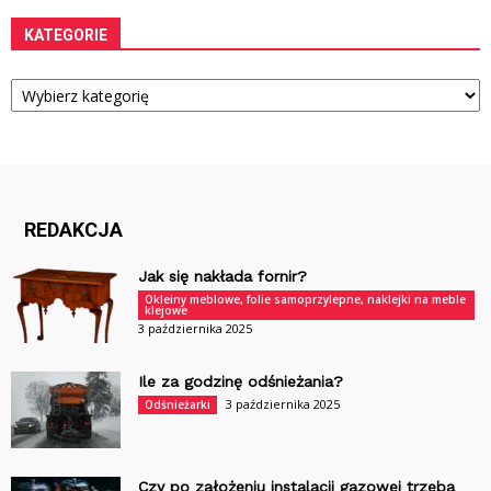
KATEGORIE
Kategorie
REDAKCJA
Jak się nakłada fornir?
Okleiny meblowe, folie samoprzylepne, naklejki na meble
klejowe
3 października 2025
Ile za godzinę odśnieżania?
3 października 2025
Odśnieżarki
Czy po założeniu instalacji gazowej trzeba