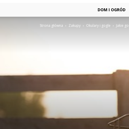
DOM I OGRÓD
Strona główna
Zakupy
Okulary i gogle
Jakie g