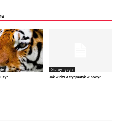
RA
gle
Okulary i gogle
nusy?
Jak widzi Astygmatyk w nocy?