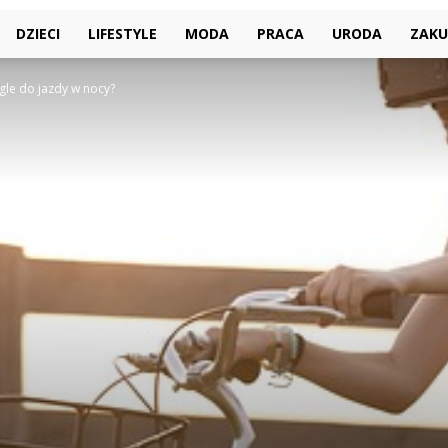
DZIECI
LIFESTYLE
MODA
PRACA
URODA
ZAKU
ogle do jazdy w nocy?