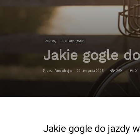
Zakupy
Okulary i gogle
Jakie gogle d
Przez
Redakcja
-
29 sierpnia 2025
269
0
Jakie gogle do jazdy 