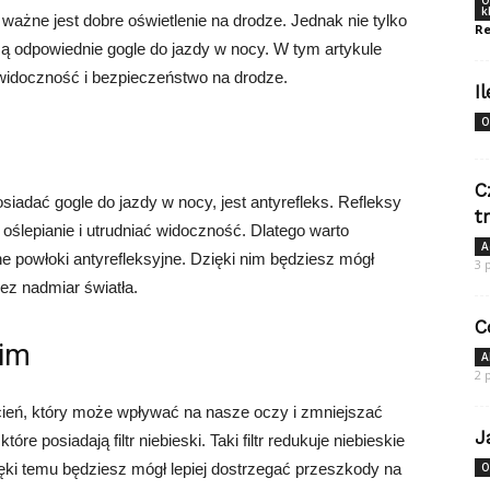
O
k
 ważne jest dobre oświetlenie na drodze. Jednak nie tylko
Re
ą odpowiednie gogle do jazdy w nocy. W tym artykule
 widoczność i bezpieczeństwo na drodze.
I
O
C
iadać gogle do jazdy w nocy, jest antyrefleks. Refleksy
t
ślepianie i utrudniać widoczność. Dlatego warto
A
e powłoki antyrefleksyjne. Dzięki nim będziesz mógł
3 
zez nadmiar światła.
C
kim
A
2 
ień, który może wpływać na nasze oczy i zmniejszać
J
re posiadają filtr niebieski. Taki filtr redukuje niebieskie
ięki temu będziesz mógł lepiej dostrzegać przeszkody na
O