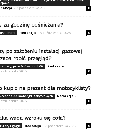
kleiny meblowe, folie samoprzylepne, naklejki na meble
lejowe
dakcja
-
3 października 2025
0
le za godzinę odśnieżania?
Redakcja
-
3 października 2025
dśnieżarki
0
zy po założeniu instalacji gazowej
rzeba robić przegląd?
Redakcja
-
daptery, przejściówki do LPG
października 2025
0
o kupić na prezent dla motocyklisty?
Redakcja
-
kcesoria do motocykli zabytkowych
października 2025
0
aka wada wzroku się cofa?
Redakcja
-
2 października 2025
kulary i gogle
0