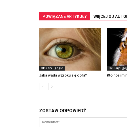
POWIĄZANE ARTYKUŁY
WIĘCEJ OD AUTO
Okulary i gogle
Okulary i go
Jaka wada wzroku się cofa?
Kto nosi mi
ZOSTAW ODPOWIEDŹ