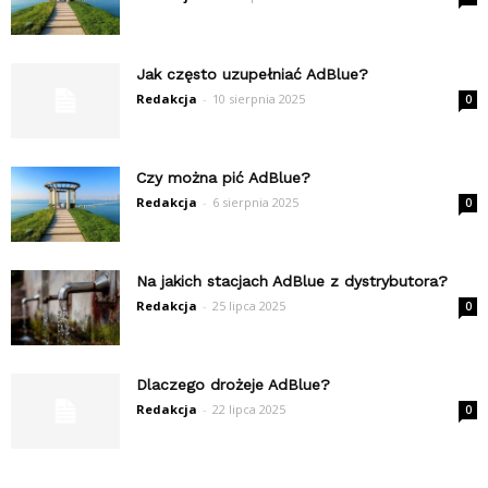
Jak często uzupełniać AdBlue?
Redakcja
-
10 sierpnia 2025
0
Czy można pić AdBlue?
Redakcja
-
6 sierpnia 2025
0
Na jakich stacjach AdBlue z dystrybutora?
Redakcja
-
25 lipca 2025
0
Dlaczego drożeje AdBlue?
Redakcja
-
22 lipca 2025
0