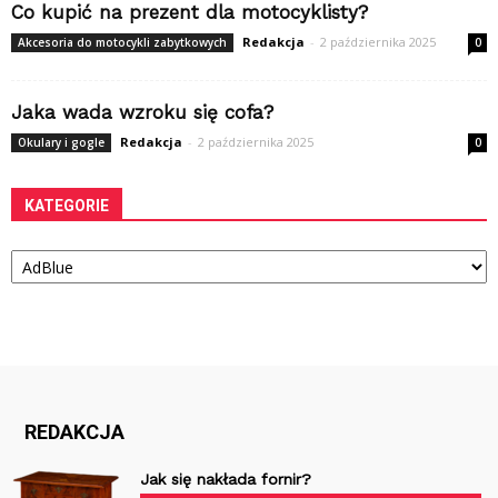
Co kupić na prezent dla motocyklisty?
Redakcja
-
2 października 2025
Akcesoria do motocykli zabytkowych
0
Jaka wada wzroku się cofa?
Redakcja
-
2 października 2025
Okulary i gogle
0
KATEGORIE
Kategorie
REDAKCJA
Jak się nakłada fornir?