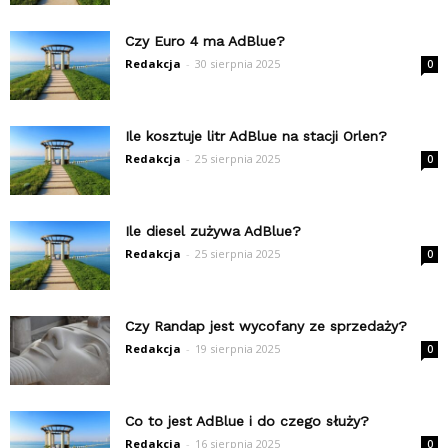
Czy Euro 4 ma AdBlue?
Redakcja
-
30 sierpnia 2025
0
Ile kosztuje litr AdBlue na stacji Orlen?
Redakcja
-
25 sierpnia 2025
0
Ile diesel zużywa AdBlue?
Redakcja
-
25 sierpnia 2025
0
Czy Randap jest wycofany ze sprzedaży?
Redakcja
-
19 sierpnia 2025
0
Co to jest AdBlue i do czego służy?
Redakcja
-
16 sierpnia 2025
0