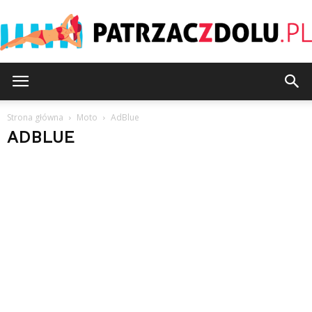
Patrzaczdolu.pl
Strona główna
Moto
AdBlue
ADBLUE