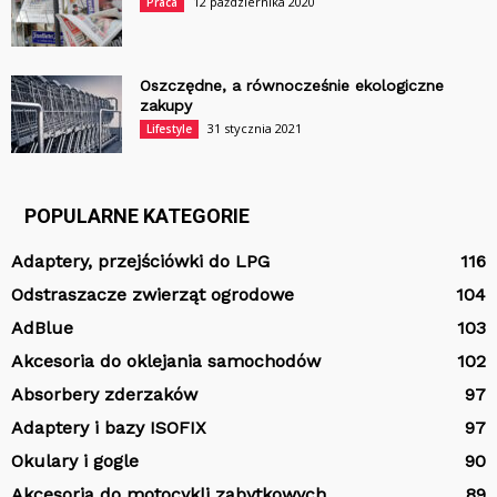
12 października 2020
Praca
Oszczędne, a równocześnie ekologiczne
zakupy
31 stycznia 2021
Lifestyle
POPULARNE KATEGORIE
Adaptery, przejściówki do LPG
116
Odstraszacze zwierząt ogrodowe
104
AdBlue
103
Akcesoria do oklejania samochodów
102
Absorbery zderzaków
97
Adaptery i bazy ISOFIX
97
Okulary i gogle
90
Akcesoria do motocykli zabytkowych
89