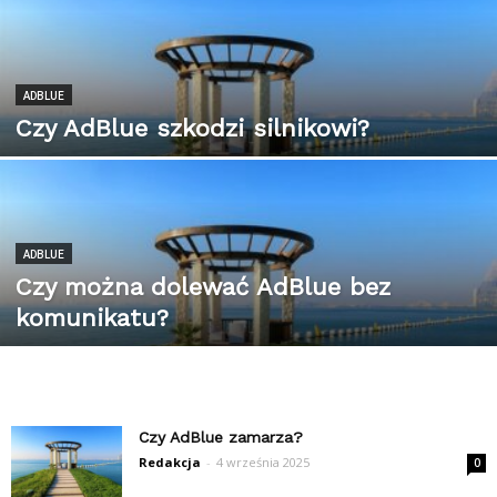
ADBLUE
Czy AdBlue szkodzi silnikowi?
ADBLUE
Czy można dolewać AdBlue bez
komunikatu?
Czy AdBlue zamarza?
Redakcja
-
4 września 2025
0