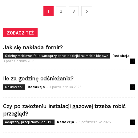
1
2
3
ZOBACZ TEŻ
Jak się nakłada fornir?
Redakcja
-
Okleiny meblowe, folie samoprzylepne, naklejki na meble klejowe
3 października 2025
0
Ile za godzinę odśnieżania?
Redakcja
-
3 października 2025
Odśnieżarki
0
Czy po założeniu instalacji gazowej trzeba robić
przegląd?
Redakcja
-
3 października 2025
Adaptery, przejściówki do LPG
0