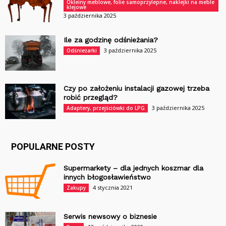
Okleiny meblowe, folie samoprzylepne, naklejki na meble
klejowe
3 października 2025
Ile za godzinę odśnieżania?
3 października 2025
Odśnieżarki
Czy po założeniu instalacji gazowej trzeba
robić przegląd?
3 października 2025
Adaptery, przejściówki do LPG
POPULARNE POSTY
Supermarkety – dla jednych koszmar dla
innych błogosławieństwo
4 stycznia 2021
Zakupy
Serwis newsowy o biznesie