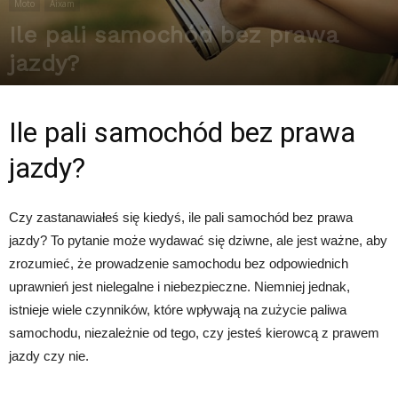
Moto
Aixam
Ile pali samochód bez prawa
jazdy?
Przez
Redakcja
-
7 stycznia 2025
310
0
Ile pali samochód bez prawa
jazdy?
Czy zastanawiałeś się kiedyś, ile pali samochód bez prawa
jazdy? To pytanie może wydawać się dziwne, ale jest ważne, aby
zrozumieć, że prowadzenie samochodu bez odpowiednich
uprawnień jest nielegalne i niebezpieczne. Niemniej jednak,
istnieje wiele czynników, które wpływają na zużycie paliwa
samochodu, niezależnie od tego, czy jesteś kierowcą z prawem
jazdy czy nie.