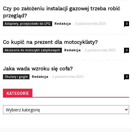
Czy po założeniu instalacji gazowej trzeba robić
przegląd?
Redakcja
-
3 października 2025
Adaptery, przejściówki do LPG
0
Co kupić na prezent dla motocyklisty?
Redakcja
-
2 października 2025
Akcesoria do motocykli zabytkowych
0
Jaka wada wzroku się cofa?
Redakcja
-
2 października 2025
Okulary i gogle
0
KATEGORIE
Kategorie