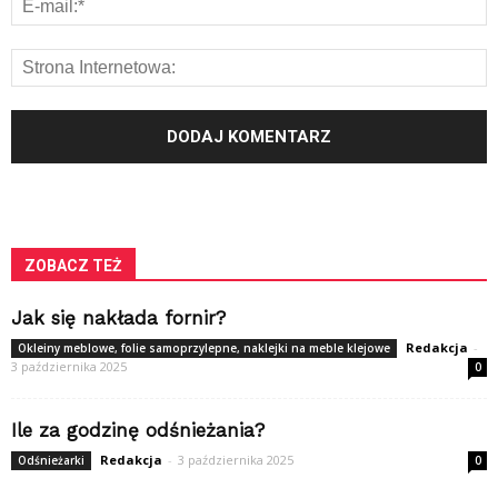
ZOBACZ TEŻ
Jak się nakłada fornir?
Redakcja
-
Okleiny meblowe, folie samoprzylepne, naklejki na meble klejowe
3 października 2025
0
Ile za godzinę odśnieżania?
Redakcja
-
3 października 2025
Odśnieżarki
0