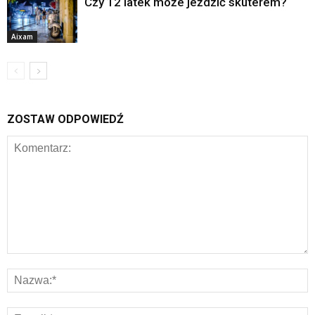
Czy 12 latek może jeździć skuterem?
Aixam
ZOSTAW ODPOWIEDŹ