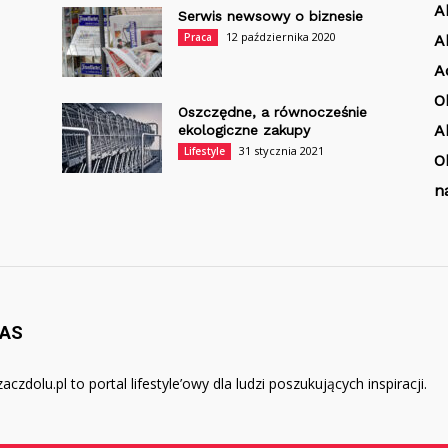
A
Serwis newsowy o biznesie
12 października 2020
Praca
A
A
O
Oszczędne, a równocześnie
A
ekologiczne zakupy
31 stycznia 2021
Lifestyle
O
n
NAS
aczdolu.pl to portal lifestyle’owy dla ludzi poszukujących inspiracji.