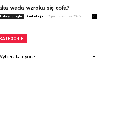
aka wada wzroku się cofa?
Redakcja
-
2 października 2025
kulary i gogle
0
KATEGORIE
tegorie