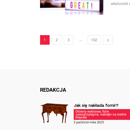
właścicieli
...
1
2
3
102
REDAKCJA
Jak się nakłada fornir?
Okleiny meblowe, folie
samoprzylepne, naklejki na meble
klejowe
3 października 2025