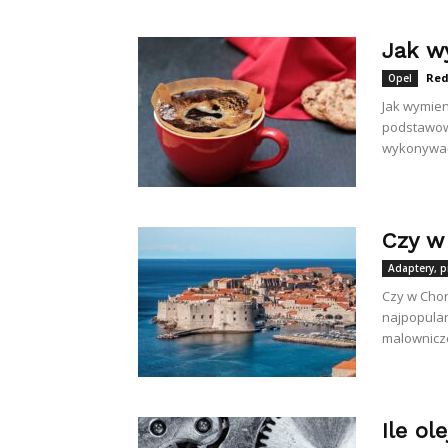
Jak wy
Red
Opel
Jak wymieni
podstawow
wykonywać,
Czy w
Adaptery, p
Czy w Chor
najpopular
malownicze
Ile ol