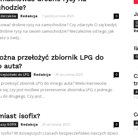
hodzie?
J
Redakcja
-
1 października 2025
zderzaków
0
O
ować drobne rysy na samochodzie? Czy zdarzyło Ci się kiedyś
k
robne rysy na swoim samochodzie? Niezależnie od tego, jak
Re
sz o swój...
I
ożna przełożyć zbiornik LPG do
O
o auta?
Redakcja
-
30 września 2025
rzejściówki do LPG
0
C
przełożyć zbiornik LPG do innego auta? Wielu kierowców
t
 się, czy jest możliwe przeniesienie zbiornika LPG z jednego
A
do drugiego. Czy jest...
3 
C
iast isofix?
A
Redakcja
-
29 września 2025
bazy ISOFIX
0
2 
 isofix? W dzisiejszych czasach bezpieczeństwo naszych dzieci