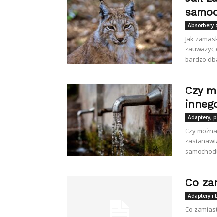
samoc
Absorbery 
Jak zamask
zauważyć d
bardzo dba
Czy m
inneg
Adaptery, p
Czy można 
zastanawia
samochodu 
Co zam
Adaptery i 
Co zamiast