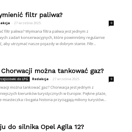
mienić filtr paliwa?
akcja
-
27 września 2025
0
ć filtr paliwa? Wymiana filtra paliwa jest jednym z
ych zadań konserwacyjnych, które powinniśmy regularnie
 aby utrzymać nasze pojazdy w dobrym stanie. Filtr...
 Chorwacji można tankować gaz?
Redakcja
-
27 września 2025
rzejściówki do LPG
0
wacji można tankować gaz? Chorwacja jest jednym z
niejszych kierunków turystycznych w Europie. Piękne plaże,
 miasteczka i bogata historia przyciągają miliony turystów...
eju do silnika Opel Agila 12?