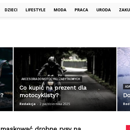
DZIECI
LIFESTYLE
MODA
PRACA
URODA
ZAKU
AKCESORIA DO MOTOCYKLI ZABYTKOWYCH
Co kupić na prezent dla
ADA
d?
motocyklisty?
Do
Redakcja
-
2 października 2025
Red
amaskować drobne rysy na