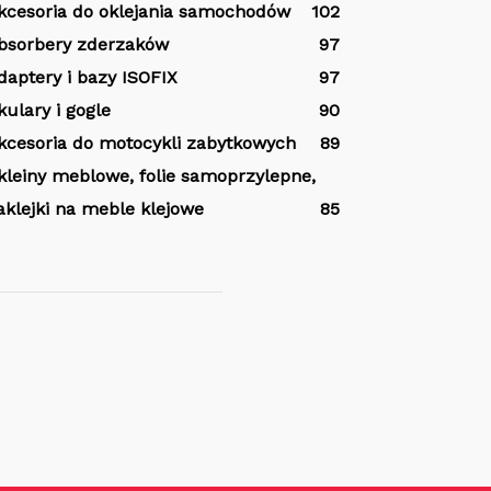
kcesoria do oklejania samochodów
102
bsorbery zderzaków
97
daptery i bazy ISOFIX
97
kulary i gogle
90
kcesoria do motocykli zabytkowych
89
kleiny meblowe, folie samoprzylepne,
aklejki na meble klejowe
85