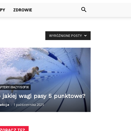
PY
ZDROWIE
WYRÓŻNIONE POSTY
PTERY I BAZY ISOFIX
 jakiej wagi pasy 5 punktowe?
akcja
-
1 października 2025
ZOBACZ TEŻ