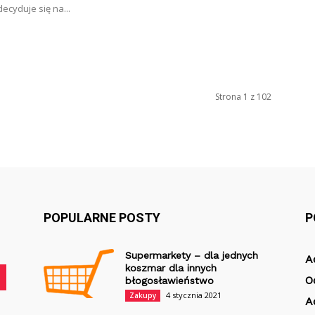
 decyduje się na...
Strona 1 z 102
POPULARNE POSTY
P
Supermarkety – dla jednych
A
koszmar dla innych
O
błogosławieństwo
4 stycznia 2021
Zakupy
A