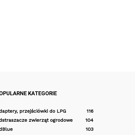
OPULARNE KATEGORIE
daptery, przejściówki do LPG
116
dstraszacze zwierząt ogrodowe
104
dBlue
103