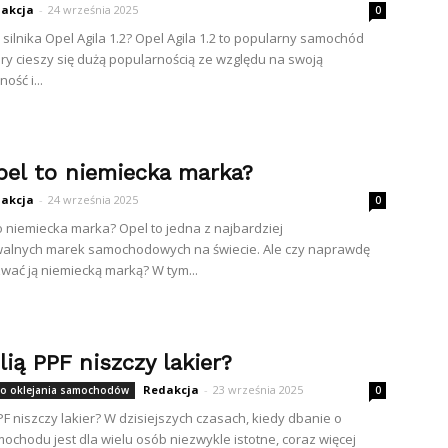
akcja
-
24 września 2025
0
o silnika Opel Agila 1.2? Opel Agila 1.2 to popularny samochód
tóry cieszy się dużą popularnością ze względu na swoją
ość i...
pel to niemiecka marka?
akcja
-
24 września 2025
0
o niemiecka marka? Opel to jedna z najbardziej
alnych marek samochodowych na świecie. Ale czy naprawdę
ać ją niemiecką marką? W tym...
lią PPF niszczy lakier?
Redakcja
-
23 września 2025
do oklejania samochodów
0
PF niszczy lakier? W dzisiejszych czasach, kiedy dbanie o
ochodu jest dla wielu osób niezwykle istotne, coraz więcej