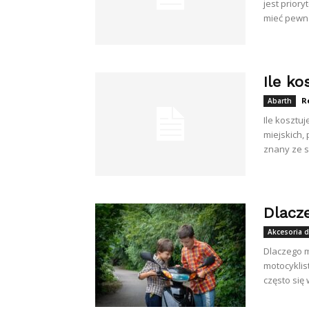
jest prio
mieć pewno
Ile k
R
Abarth
Ile kosztu
miejskich,
znany ze s
Dlacz
Akcesoria 
Dlaczego m
motocyklis
często się