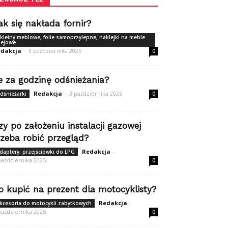
ak się nakłada fornir?
kleiny meblowe, folie samoprzylepne, naklejki na meble
lejowe
dakcja
-
3 października 2025
0
le za godzinę odśnieżania?
Redakcja
-
3 października 2025
dśnieżarki
0
zy po założeniu instalacji gazowej
rzeba robić przegląd?
Redakcja
-
daptery, przejściówki do LPG
października 2025
0
o kupić na prezent dla motocyklisty?
Redakcja
-
kcesoria do motocykli zabytkowych
października 2025
0