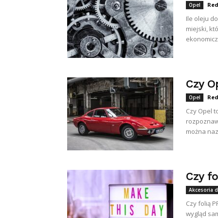
Red
Opel
Ile oleju d
miejski, k
ekonomiczn
Czy O
Red
Opel
Czy Opel t
rozpoznaw
można nazw
Czy fo
Akcesoria 
Czy folią P
wygląd sam