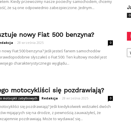
rytetem. Kiedy przewozimy nasze pociechy samochodem, chcemy
J
ść, że są one odpowiednio zabezpieczone. Jednym...
O
osztuje nowy Fiat 500 benzyna?
edakcja
-
28 września 2025
0
Ka
je nowy Fiat 500 benzyna? Jeśli jesteś fanem samochodów
 prawdopodobnie słyszałeś o Fiat 500. Ten kultowy model jest
wojego charakterystycznego wyglądu...
ego motocykliści się pozdrawiają?
Redakcja
-
28 września 2025
do motocykli zabytkowych
0
otocykliści się pozdrawiają? Jeśli kiedykolwiek widziałeś dwóch
tów mijających się na drodze, z pewnością zauważyłeś, że
 wzajemnie pozdrawiają. Może to wydawać się...