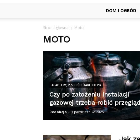
DOM I OGRÓD
Strona główna
Moto
MOTO
ADAPTERY, PRZEJŚCIÓWKI DO LPG
Czy po założeniu instalacji
gazowej trzeba robić przeglą
Redakcja
-
3 października 2025
Jak z