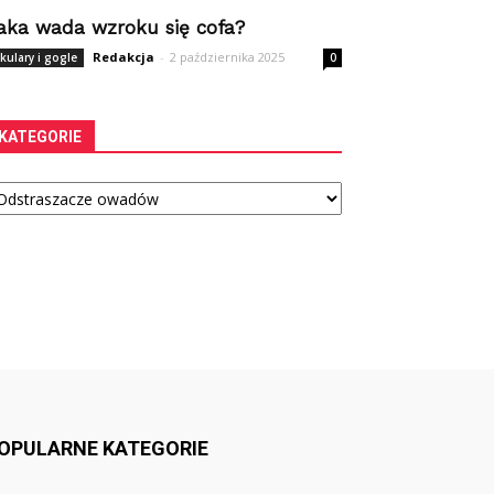
aka wada wzroku się cofa?
Redakcja
-
2 października 2025
kulary i gogle
0
KATEGORIE
tegorie
OPULARNE KATEGORIE