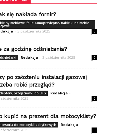
ak się nakłada fornir?
kleiny meblowe, folie samoprzylepne, naklejki na meble
lejowe
dakcja
-
3 października 2025
0
le za godzinę odśnieżania?
Redakcja
-
3 października 2025
dśnieżarki
0
zy po założeniu instalacji gazowej
rzeba robić przegląd?
Redakcja
-
daptery, przejściówki do LPG
października 2025
0
o kupić na prezent dla motocyklisty?
Redakcja
-
kcesoria do motocykli zabytkowych
października 2025
0