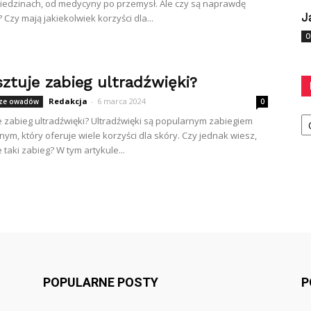
iedzinach, od medycyny po przemysł. Ale czy są naprawdę
J
Czy mają jakiekolwiek korzyści dla...
O
sztuje zabieg ultradźwięki?
Redakcja
-
6 marca 2024
cze owadów
0
Ka
je zabieg ultradźwięki? Ultradźwięki są popularnym zabiegiem
ym, który oferuje wiele korzyści dla skóry. Czy jednak wiesz,
e taki zabieg? W tym artykule...
POPULARNE POSTY
P