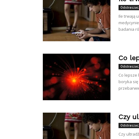
Odstrasza
Ile trwają
medycynie 
badania ró
Co lep
Odstrasza
Co lepsze 
boryka się 
przebarwie
Czy u
Odstrasza
Czy ultrad