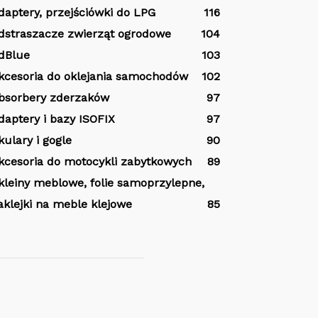
daptery, przejściówki do LPG
116
dstraszacze zwierząt ogrodowe
104
dBlue
103
kcesoria do oklejania samochodów
102
bsorbery zderzaków
97
daptery i bazy ISOFIX
97
kulary i gogle
90
kcesoria do motocykli zabytkowych
89
kleiny meblowe, folie samoprzylepne,
aklejki na meble klejowe
85