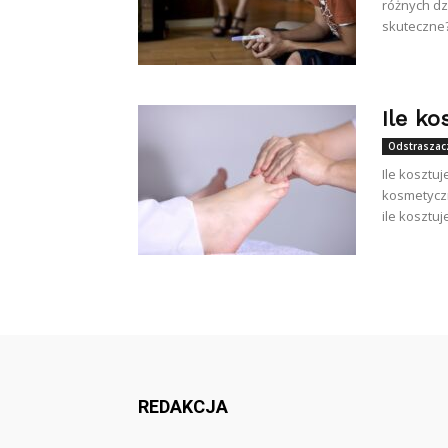
różnych dz
skuteczne? 
Ile ko
Odstrasza
Ile kosztu
kosmetyczn
ile kosztuj
REDAKCJA