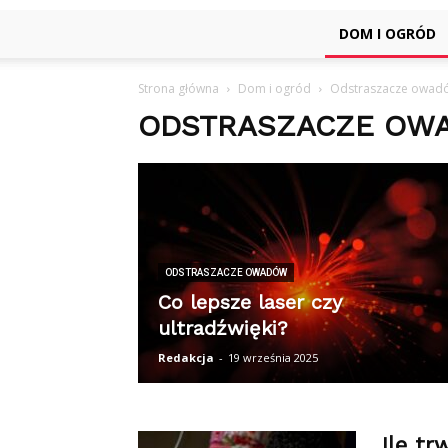
DOM I OGRÓD
Strona główna
Dom i ogród
Odstraszacze owad
ODSTRASZACZE OW
ODSTRASZACZE OWADÓW
Co lepsze laser czy
ultradźwięki?
Redakcja
-
19 września 2025
Ile tr