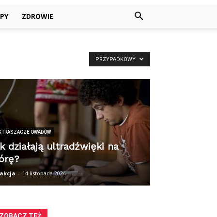
PY
ZDROWIE
PRZYPADKOWY
STRASZACZE OWADÓW
k działają ultradźwięki na
órę?
akcja
-
14 listopada 2024
ZOBACZ TEŻ