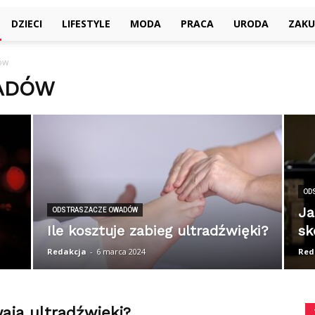
DZIECI
LIFESTYLE
MODA
PRACA
URODA
ZAKU
ów
ADÓW
OD
Ja
ODSTRASZACZE OWADÓW
Ile kosztuje zabieg ultradźwięki?
sk
Redakcja
-
6 marca 2024
Red
wają ultradźwięki?