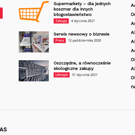
Supermarkety – dla jednych
A
koszmar dla innych
O
błogosławieństwo
4 stycznia 2021
Zakupy
A
A
Serwis newsowy o biznesie
12 października 2020
Praca
A
A
O
Oszczędne, a równocześnie
A
ekologiczne zakupy
31 stycznia 2021
Lifestyle
O
n
NAS