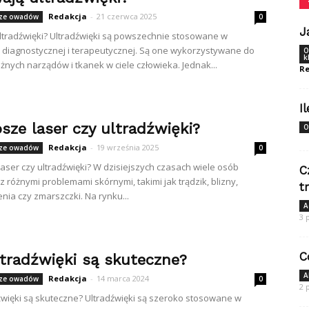
Redakcja
-
21 czerwca 2025
cze owadów
0
J
 ultradźwięki? Ultradźwięki są powszechnie stosowane w
diagnostycznej i terapeutycznej. Są one wykorzystywane do
O
k
żnych narządów i tkanek w ciele człowieka. Jednak...
Re
I
sze laser czy ultradźwięki?
O
Redakcja
-
19 września 2025
cze owadów
0
laser czy ultradźwięki? W dzisiejszych czasach wiele osób
C
z różnymi problemami skórnymi, takimi jak trądzik, blizny,
t
nia czy zmarszczki. Na rynku...
A
3 
C
ltradźwięki są skuteczne?
A
Redakcja
-
14 marca 2024
cze owadów
0
2 
źwięki są skuteczne? Ultradźwięki są szeroko stosowane w