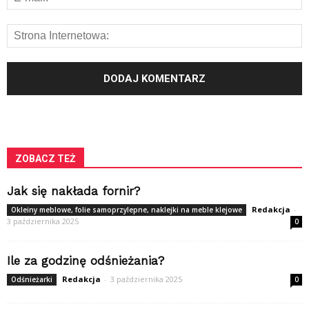
ZOBACZ TEŻ
Jak się nakłada fornir?
Redakcja
-
Okleiny meblowe, folie samoprzylepne, naklejki na meble klejowe
3 października 2025
0
Ile za godzinę odśnieżania?
Redakcja
-
3 października 2025
Odśnieżarki
0