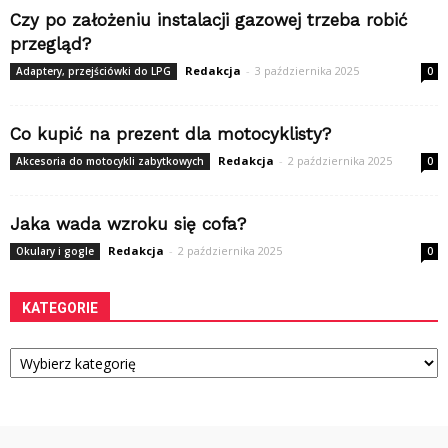
Czy po założeniu instalacji gazowej trzeba robić
przegląd?
Redakcja
-
3 października 2025
Adaptery, przejściówki do LPG
0
Co kupić na prezent dla motocyklisty?
Redakcja
-
2 października 2025
Akcesoria do motocykli zabytkowych
0
Jaka wada wzroku się cofa?
Redakcja
-
2 października 2025
Okulary i gogle
0
KATEGORIE
Kategorie