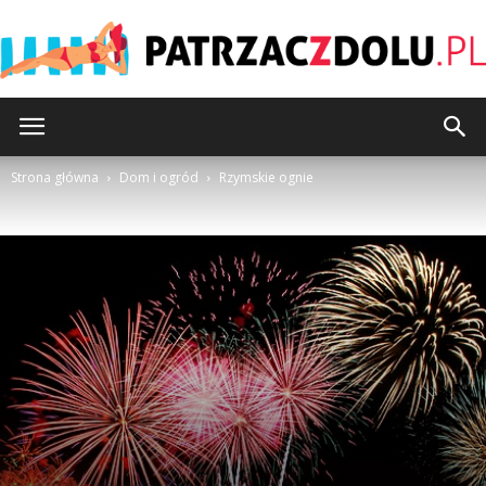
Patrzaczdolu.pl
Strona główna
Dom i ogród
Rzymskie ognie