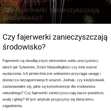
Dom i ogród
Rzymskie ognie
Czy fajerwerki zanieczyszczają
środowisko?
Przez
Redakcja
-
15 maja 2025
271
0
Czy fajerwerki zanieczyszczają
środowisko?
Fajerwerki są nieodłącznym elementem wielu uroczystości,
takich jak Sylwester, Dzień Niepodległości czy inne ważne
wydarzenia. Ich pirotechniczne widowisko przyciąga uwagę i
dostarcza niezapomnianych wrażeń. Jednak, czy kiedykolwiek
zastanawiałeś się, jakie są konsekwencje dla środowiska
naturalnego? Czy fajerwerki zanieczyszczają nasze powietrze,
wodę i glebę? W tym artykule przyjrzymy się bliżej temu
zagadnieniu.