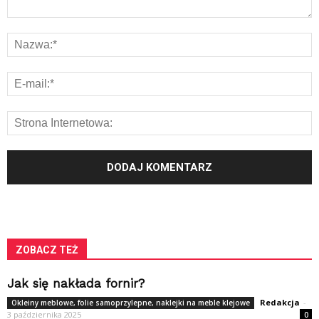
ZOBACZ TEŻ
Jak się nakłada fornir?
Redakcja
-
Okleiny meblowe, folie samoprzylepne, naklejki na meble klejowe
3 października 2025
0