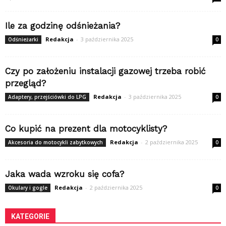
Ile za godzinę odśnieżania?
Redakcja
-
3 października 2025
Odśnieżarki
0
Czy po założeniu instalacji gazowej trzeba robić
przegląd?
Redakcja
-
3 października 2025
Adaptery, przejściówki do LPG
0
Co kupić na prezent dla motocyklisty?
Redakcja
-
2 października 2025
Akcesoria do motocykli zabytkowych
0
Jaka wada wzroku się cofa?
Redakcja
-
2 października 2025
Okulary i gogle
0
KATEGORIE