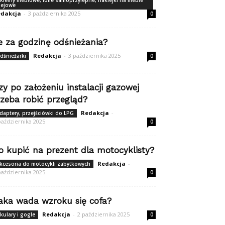
kleiny meblowe, folie samoprzylepne, naklejki na meble
lejowe
dakcja
-
3 października 2025
0
le za godzinę odśnieżania?
Redakcja
-
3 października 2025
dśnieżarki
0
zy po założeniu instalacji gazowej
rzeba robić przegląd?
Redakcja
-
daptery, przejściówki do LPG
października 2025
0
o kupić na prezent dla motocyklisty?
Redakcja
-
kcesoria do motocykli zabytkowych
października 2025
0
aka wada wzroku się cofa?
Redakcja
-
2 października 2025
kulary i gogle
0