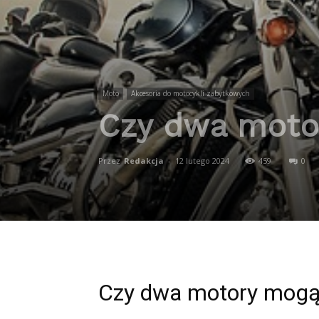
Moto
Akcesoria do motocykli zabytkowych
Czy dwa motor
Przez
Redakcja
-
12 lutego 2024
459
0
Czy dwa motory mogą 