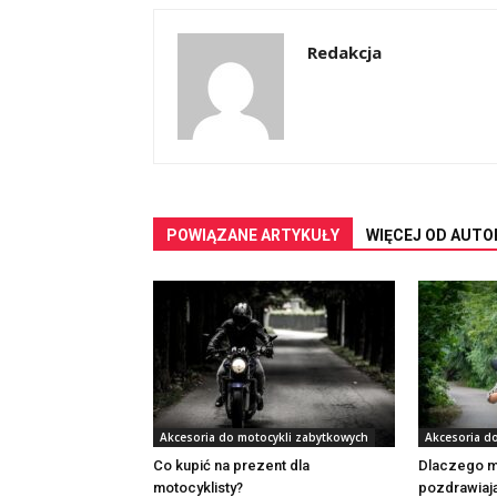
Redakcja
POWIĄZANE ARTYKUŁY
WIĘCEJ OD AUTO
Akcesoria do motocykli zabytkowych
Akcesoria d
Co kupić na prezent dla
Dlaczego mo
motocyklisty?
pozdrawiaj