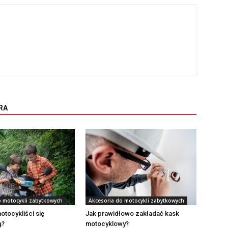
RA
o motocykli zabytkowych
Akcesoria do motocykli zabytkowych
tocykliści się
Jak prawidłowo zakładać kask
ą?
motocyklowy?