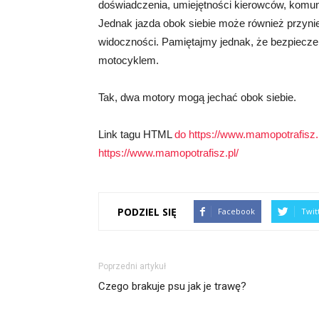
doświadczenia, umiejętności kierowców, komuni
Jednak jazda obok siebie może również przynie
widoczności. Pamiętajmy jednak, że bezpiecz
motocyklem.
Tak, dwa motory mogą jechać obok siebie.
Link tagu HTML
do https://www.mamopotrafisz.p
https://www.mamopotrafisz.pl/
PODZIEL SIĘ
Facebook
Twit
Poprzedni artykuł
Czego brakuje psu jak je trawę?