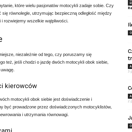
O
k
tanie, które wielu pasjonatów motocykli zadaje sobie. Czy
Re
 się równolegle, utrzymując bezpieczną odległość między
i i rozwiejemy wszelkie wątpliwości.
I
O
e
C
iejsze, niezależnie od tego, czy poruszamy się
t
też, jeśli chodzi o jazdę dwóch motocykli obok siebie,
A
d uwagę.
3 
ci kierowców
C
A
ch motocykli obok siebie jest doświadczenie i
2 
ny być prowadzone przez doświadczonych motocyklistów,
newrowania i utrzymania równowagi.
J
O
cami