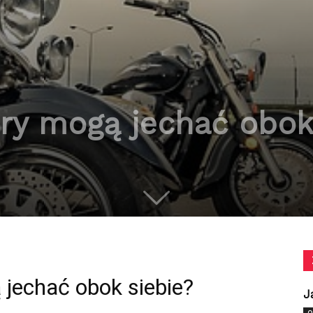
y mogą jechać obok 
jechać obok siebie?
J