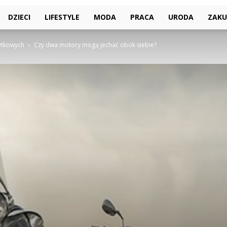
DZIECI
LIFESTYLE
MODA
PRACA
URODA
ZAKU
ytkowych
Czy dwa motory mogą jechać obok siebie?